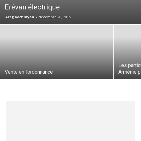
Erévan électrique
Areg Kochinyan
-
décembre 20, 2015
Les partic
Vente en l’ordonnance
Arménie p