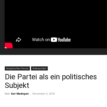
Analytisches Forum
Videoartikel
Die Partei als ein politisches
Subjekt
Von
Gor Madoyan
-
November 5, 2018
Facebook
Linkedin
X
Copy