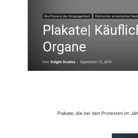
Die Präsenz der Vergangenheit
Politischer armenischer Ged
Plakate| Käufli
Organe
Von
Enlight Studies
-
September 13, 2019
Facebook
Plakate, die bei den Protesten im J