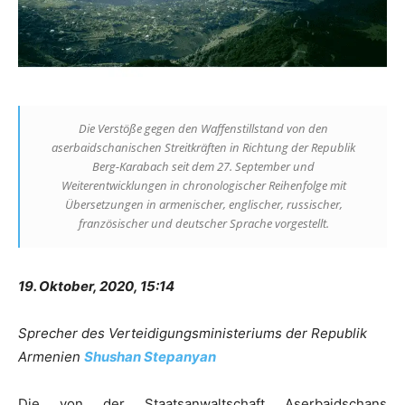
Die Verstöße gegen den Waffenstillstand von den
aserbaidschanischen Streitkräften in Richtung der Republik
Berg-Karabach seit dem 27. September und
Weiterentwicklungen in chronologischer Reihenfolge mit
Übersetzungen in armenischer, englischer, russischer,
französischer und deutscher Sprache vorgestellt.
19. Oktober, 2020, 15:14
Sprecher des Verteidigungsministeriums der Republik
Armenien
Shushan Stepanyan
Die von der Staatsanwaltschaft Aserbaidschans