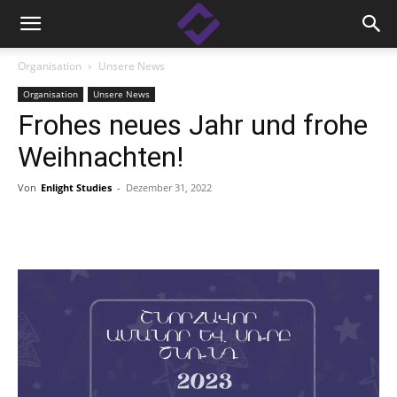
Organisation
Unsere News
Organisation
Unsere News
Frohes neues Jahr und frohe
Weihnachten!
Von
Enlight Studies
-
Dezember 31, 2022
Facebook
Linkedin
X
Copy