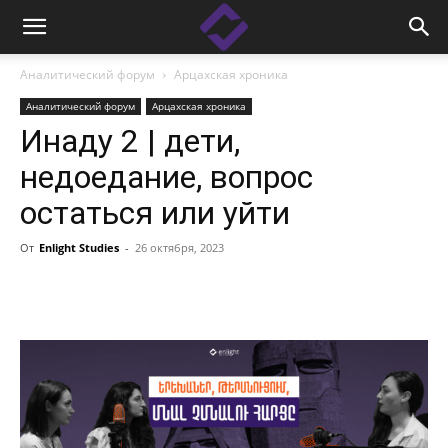
Аналитический форум
Арцахская хроника
Аналитический форум
Арцахская хроника
Инаду 2 | дети,
недоедание, вопрос
остаться или уйти
От
Enlight Studies
-
26 октября, 2023
Facebook
Linkedin
X
Copy