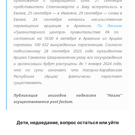
предложение о прекращении огня. 21 сентября
представители Степанакерта и Баку встретились в
Евлахе, 25 сентября — в Иваняне, 29 сентября — снова в
Евлахе. 24 сентября началось насильственное
перемещение арцахцев в Армению.
По данным
«Гуманитарного центра» правительства РА по
состоянию на 16:00 4 октября в Армению из Арцаха
переехали 100 632 вынужденных переселенцев. Согласно
подписанному 28 сентября 2023 года президентом
Арцаха Самвелом Шахраманяном указу все госучреждения
и организации будут распущены до 1 января 2024 года,
что по сути означает, что Нагорно-Карабахская
Республика (Арцах) фактически перестает
существовать.
Публикация эпизодов подкаста “Назло”
осуществляются post factum.
Дети, недоедание, вопрос остаться или уйти