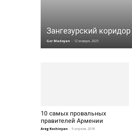
Зангезурский коридор
Gor Madoyan
-
12 января, 2023
10 самых провальных
правителей Армении
Areg Kochinyan
-
9 апреля, 2018