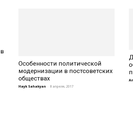
 в
Д
Особенности политической
о
модернизации в постсоветских
п
обществах
An
Hayk Sahakyan
-
8 апреля, 2017