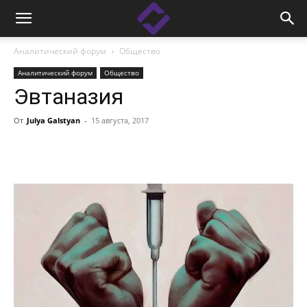
Аналитический форум
Общество
Аналитический форум
Общество
Эвтаназия
От
Julya Galstyan
-
15 августа, 2017
Facebook
Linkedin
X
Copy