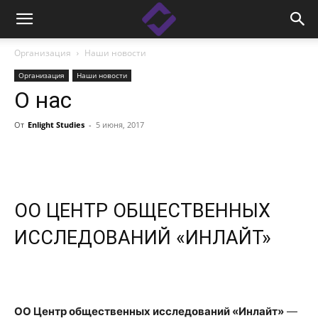
Организация
Наши новости
Организация
Наши новости
О нас
От
Enlight Studies
-
5 июня, 2017
Facebook
Linkedin
X
Copy
ОО ЦЕНТР ОБЩЕСТВЕННЫХ
ИССЛЕДОВАНИЙ «ИНЛАЙТ»
ОО Центр общественных исследований «Инлайт»
—