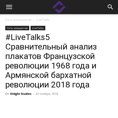
Сеть инициатив
LiveTalks
Сеть инициатив
LiveTalks
#LiveTalks5
Сравнительный анализ
плакатов Французской
революции 1968 года и
Армянской бархатной
революции 2018 года
От
Enlight Studies
-
23 ноября, 2018
Facebook
Linkedin
X
Copy