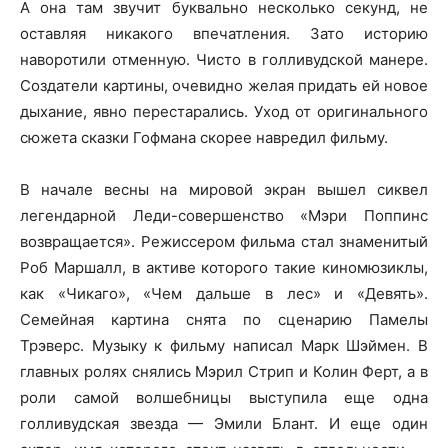
А она там звучит буквально несколько секунд, не
оставляя никакого впечатления. Зато историю
наворотили отменную. Чисто в голливудской манере.
Создатели картины, очевидно желая придать ей новое
дыхание, явно перестарались. Уход от оригинального
сюжета сказки Гофмана скорее навредил фильму.
В начале весны на мировой экран вышел сиквел
легендарной Леди-совершенство «Мэри Поппинс
возвращается».
Режиссером фильма стал знаменитый
Роб Маршалл, в активе которого такие киномюзиклы,
как «Чикаго», «Чем дальше в лес» и «Девять».
Семейная картина снята по сценарию Памелы
Трэверс. Музыку к фильму написал Марк Шэймен. В
главных ролях снялись Мэрил Стрип и Колин Ферт, а в
роли самой волшебницы выступила еще одна
голливудская звезда — Эмили Блант. И еще один