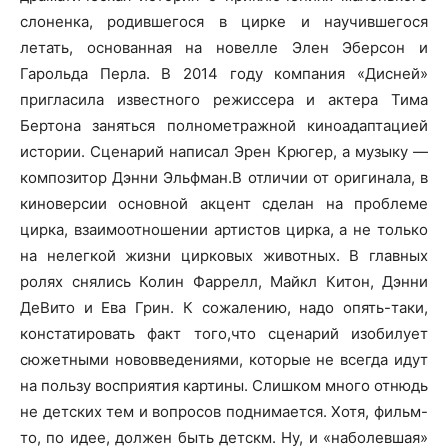
слоненка, родившегося в цирке и научившегося
летать, основанная на новелле Элен Эберсон и
Гарольда Перла. В 2014 году компания «Дисней»
пригласила известного режиссера и актера Тима
Бертона заняться полнометражной киноадаптацией
истории. Сценарий написал Эрен Крюгер, а музыку —
композитор Дэнни Эльфман.В отличии от оригинала, в
киноверсии основной акцент сделан на проблеме
цирка, взаимоотношении артистов цирка, а не только
на нелегкой жизни цирковых животных. В главных
ролях снялись Колин Фаррелл, Майкл Китон, Дэнни
ДеВито и Ева Грин. К сожалению, надо опять-таки,
констатировать факт того,что сценарий изобилует
сюжетными нововведениями, которые не всегда идут
на пользу восприятия картины. Слишком много отнюдь
не детских тем и вопросов поднимается. Хотя, фильм-
то, по идее, должен быть детскм. Ну, и «наболевшая»