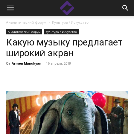
Аналитический форум
Культура / Искусство
Аналитический форум
Культура / Искусство
Какую музыку предлагает
широкий экран
От
Armen Manukyan
-
16 апреля, 2019
Facebook
Linkedin
X
Copy