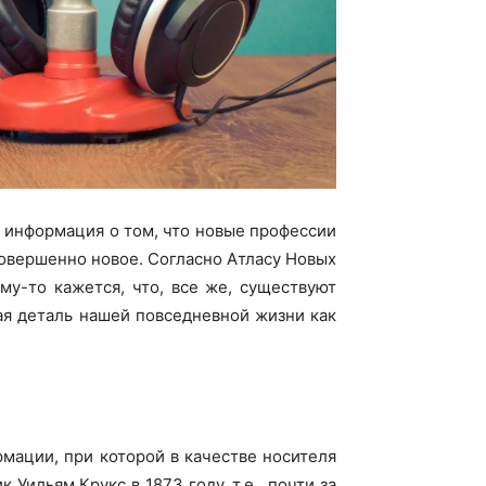
ь информация о том, что новые профессии
совершенно новое. Согласно Атласу Новых
му-то кажется, что, все же, существуют
мая деталь нашей повседневной жизни как
мации, при которой в качестве носителя
ильям Крукс в 1873 году, т.е., почти за