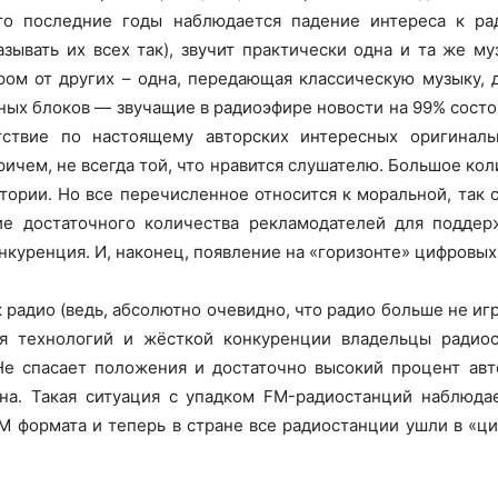
то последние годы наблюдается падение интереса к ра
зывать их всех так), звучит практически одна и та же м
ом от других – одна, передающая классическую музыку, д
ных блоков — звучащие в радиоэфире новости на 99% сост
тствие по настоящему авторских интересных оригиналь
ричем, не всегда той, что нравится слушателю. Большое ко
тории. Но все перечисленное относится к моральной, так ск
ие достаточного количества рекламодателей для поддер
куренция. И, наконец, появление на «горизонте» цифровых
 радио (ведь, абсолютно очевидно, что радио больше не иг
ия технологий и жёсткой конкуренции владельцы радио
. Не спасает положения и достаточно высокий процент ав
на. Такая ситуация с упадком FM-радиостанций наблюда
M формата и теперь в стране все радиостанции ушли в «ц