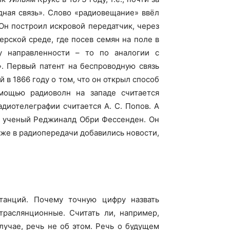
ная связь».
Слово «радиовещание» ввёл
Он построил искровой передатчик, через
рской среде, где посев семян на поле в
му направленности – то по аналогии с
. Первый патент на беспроводную связь
в 1866 году о том, что он открыл способ
мощью радиоволн на западе считается
диотелеграфии считается А. С. Попов. А
й ученый Реджиналд Обри Фессенден. Он
зже в радиопередачи добавились новости,
танций. Почему точную цифру назвать
етраслянционные. Считать ли, например,
лучае, речь не об этом. Речь о будущем