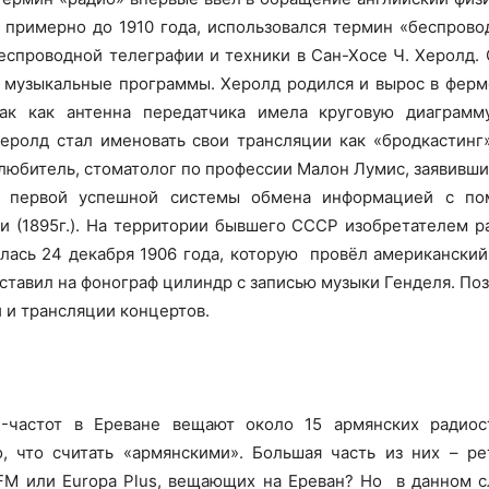
 примерно до 1910 года, использовался термин «беспровод
еспроводной телеграфии и техники в Сан-Хосе Ч. Херолд. 
 музыкальные программы. Херолд родился и вырос в ферме
 так как антенна передатчика имела круговую диаграм
еролд стал именовать свои трансляции как «бродкастинг»
любитель, стоматолог по профессии Малон Лумис, заявивший 
е первой успешной системы обмена информацией с по
 (1895г.). На территории бывшего СССР изобретателем ра
ялась 24 декабря 1906 года, которую провёл американски
поставил на фонограф цилиндр с записью музыки Генделя. По
 и трансляции концертов.
-частот
в Ереване вещают около 15 армянских радиос
о, что считать «армянскими». Большая часть из них – р
FM или Europa Plus, вещающих на Ереван? Но в данном с