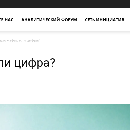
Е НАС
АНАЛИТИЧЕСКИЙ ФОРУМ
СЕТЬ ИНИЦИАТИВ
дио – эфир или цифра?
ли цифра?
X
Copy URL
Telegram
WhatsApp