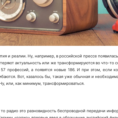
тия и реалии. Ну, например, в российской прессе появилас
 теряют актуальность или же трансформируются во что-то 
7 профессий, а появятся новые 186. И при этом, если ко
баются. Вот, казалось бы, такая уже обычная и необходи
 Ну, или, как минимум, трансформироваться.
 то радио это разновидность беспроводной передачи инфор
рмин «радио» впервые ввел в обращение английский физик У