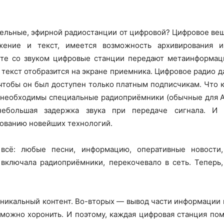
тельные, эфирной радиостанции от цифровой? Цифровое вещ
жение и текст, имеется возможность архивирования 
те со звуком цифровые станции передают метаинформаци
й текст отобразится на экране приемника. Цифровое радио д
чтобы он был доступен только платным подписчикам. Что к
необходимы специальные радиоприёмники (обычные для AM
ебольшая задержка звука при передаче сигнала. И 
зованию новейших технологий.
 всё: любые песни, информацию, оперативные новости,
 включала радиоприёмники, перекочевало в сеть. Теперь
никальный контент. Во-вторых — вывод части информации в 
можно хоронить. И поэтому, каждая цифровая станция пом