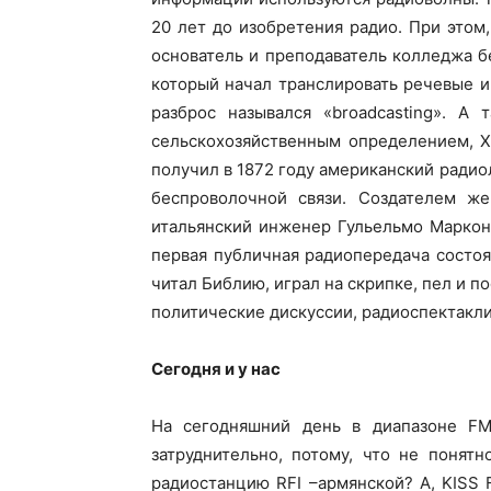
20 лет до изобретения радио.
При этом,
основатель и преподаватель колледжа б
который начал транслировать речевые и
разброс назывался «broadcasting». А
сельскохозяйственным определением, Х
получил в 1872 году американский радио
беспроволочной связи. Создателем ж
итальянский инженер Гульельмо Маркони
первая публичная радиопередача состо
читал Библию, играл на скрипке, пел и 
политические дискуссии, радиоспектакли
Сегодня и у нас
На сегодняшний день в диапазоне
FM
затруднительно, потому, что не понятн
радиостанцию RFI –армянской? А, KISS 