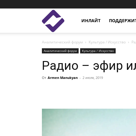
Enlight
ИНЛАЙТ
ПОДДЕРЖИТ
Аналитический форум
Культура / Искусство
Ра
Studies
Аналитический форум
Культура / Искусство
Радио – эфир и
От
Armen Manukyan
-
2 июля, 2019
Facebook
Linkedin