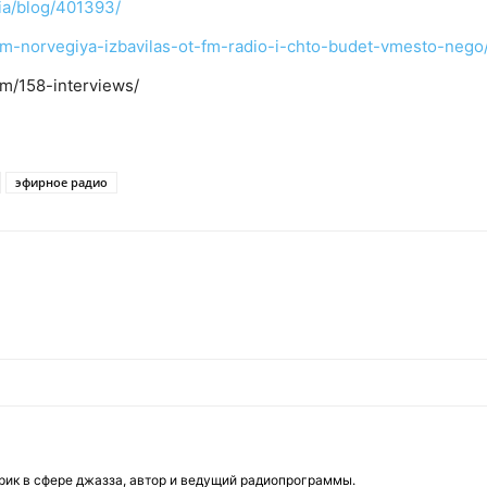
ia/blog/401393/
chem-norvegiya-izbavilas-ot-fm-radio-i-chto-budet-vmesto-nego
m/158-interviews/
эфирное радио
рик в сфере джазза, автор и ведущий радиопрограммы.