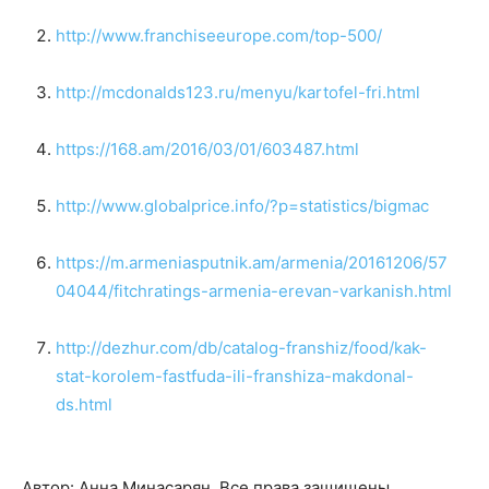
http://www.franchiseeurope.com/top-500/
http://mcdonalds123.ru/menyu/kartofel-fri.html
https://168.am/2016/03/01/603487.html
http://www.globalprice.info/?p=statistics/bigmac
https://m.armeniasputnik.am/armenia/20161206/57
04044/fitchratings-armenia-erevan-varkanish.html
http://dezhur.com/db/catalog-franshiz/food/kak-
stat-korolem-fastfuda-ili-franshiza-makdonal-
ds.html
Автор: Анна Минасарян. Все права защищены