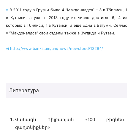
v
В 2011 году в Грузии было 4 “Макдоналдса” – 3 в Тбилиси, 1
в Кутаиси, а уже в 2013 году их число достигло 6, 4 из
которых в Тбилиси, 1 в Кутаиси, и еще одна в Батуми. Сейчас
у “Макдоналдса” свои отделы также в Зугдиди и Рутави.
vi
http://www.banks.am/am/news/newsfeed/13294/
Литература
Վահագն Դիլբարյան
«
100 բիզնես
գաղտնիքներ
»