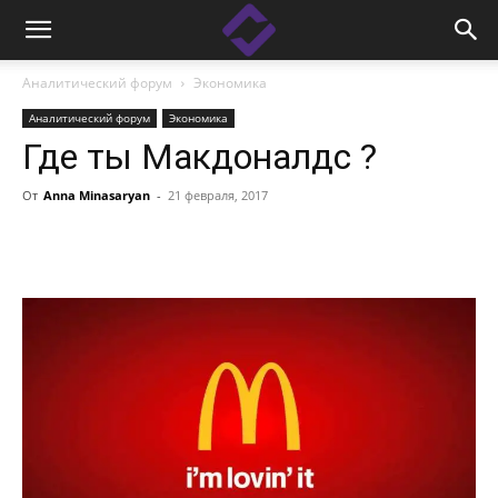
Аналитический форум
Экономика
Аналитический форум
Экономика
Где ты Макдоналдс ?
От
Anna Minasaryan
-
21 февраля, 2017
Facebook
Linkedin
X
Copy