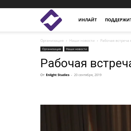
Enlight
ИНЛАЙТ
ПОДДЕРЖИТ
Организация
Наши новости
Рабочая встреча 
Studies
Организация
Наши новости
Рабочая встреч
От
Enlight Studies
-
20 сентября, 2019
Facebook
Linkedin