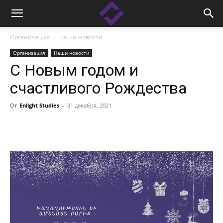
Организация
Наши новости
Организация
Наши новости
С Новым годом и
счастливого Рождества
От
Enlight Studies
-
31 декабря, 2021
Facebook
Linkedin
X
Copy