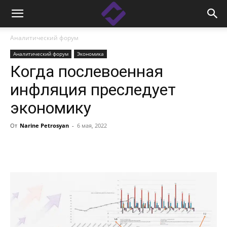
Аналитический форум
Аналитический форум
Экономика
Когда послевоенная
инфляция преследует
экономику
От
Narine Petrosyan
-
6 мая, 2022
Facebook
Linkedin
X
Copy