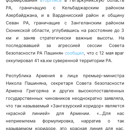
формирования
вторглись
в Гегаркуникскую область
РА, граничащую с Кельбаджарским районом
Азербайджана, и в Варденисский район и общину
Севан РА, граничащие с Зангеланским районом
Сюникской области, углубившись на расстояние до 3
км и заняв стратегически важные высоты. На
последовавшей за агрессией сессии Совета
безопасности РА Пашинян
сообщил
, что с 12 мая враг
оккупировал 41 кв.км суверенной территории РА.
Республика Армения в лице премьер-министра
Никола Пашиняна, секретаря Совета безопасности
Армена Григоряна и других высокопоставленных
государственных чиновников неоднократно заявляла,
что так называемый «Зангезурский коридор» является
«красной линией» для Армении. «…Для нас
неприемлема формулировка, нарратив о так
называемом коридоре, это красная линия для нас,