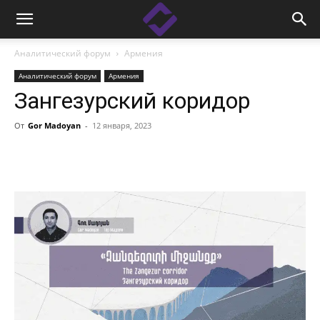
Аналитический форум
Армения
Аналитический форум
Армения
Зангезурский коридор
От
Gor Madoyan
-
12 января, 2023
Facebook
Linkedin
X
Copy