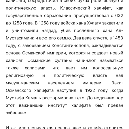
халифата, сосредоточил в своих руках религиозную и
политическую власть. Классический халифат, как
государственное образование просуществовал с 632
до 1258 года. В 1258 году войска хана Хулагу захватили
и уничтожили Багдад, убив последнего хана Ал-
Мустасимина и всю его семью. Два века спустя, в 1453
году, с завоеванием Константинополя, закладывается
основа Османской империи, которая и создает новый
халифат. Османские султаны начинают называться
также халифами, что дает им колоссальную
религиозную и политическую власть над
мусульманским населением империи. Закат
Османского халифата наступил в 1922 году, когда
Мустафа Кемаль расформировал его. До недавних пор
этот важнейший институт халифата был предан
забвению.
Итак, идеологическая основа власти халифа строится