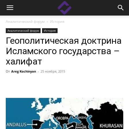
Аналитический форум
История
Аналитический форум
История
Геополитическая доктрина
Исламского государства –
халифат
От
Areg Kochinyan
-
25 ноября, 2015
Facebook
Linkedin
X
Copy