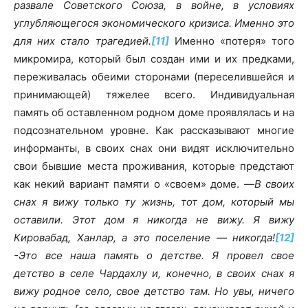
развале Советского Союза, в войне, в условиях
углубляющегося экономического кризиса. Именно это
для них стало трагедией.
[11]
Именно «потеря» того
микромира, который был создан ими и их предками,
переживалась обеими сторонами (переселившейся и
принимающей) тяжелее всего. Индивидуальная
память об оставленном родном доме проявлялась и на
подсознательном уровне. Как рассказывают многие
информанты, в своих снах они видят исключительно
свои бывшие места проживания, которые предстают
как некий вариант памяти о «своем» доме. —
В своих
снах я вижу только ту жизнь, тот дом, который мы
оставили. Этот дом я никогда не вижу. Я вижу
Кировабад, Ханлар, а это поселение — никогда!
[12]
-Это все наша память о детстве. Я провел свое
детство в селе Чардахлу и, конечно, в своих снах я
вижу родное село, свое детство там. Но увы, ничего