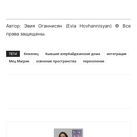
Автор: Эвия Оганнисян (Evia Hovhannisyan) © Все
права защищены․
ТЕГИ
беженец
бывшие азербайджанские дома
интеграция
Мец Масрик
освоение пространства
переселение