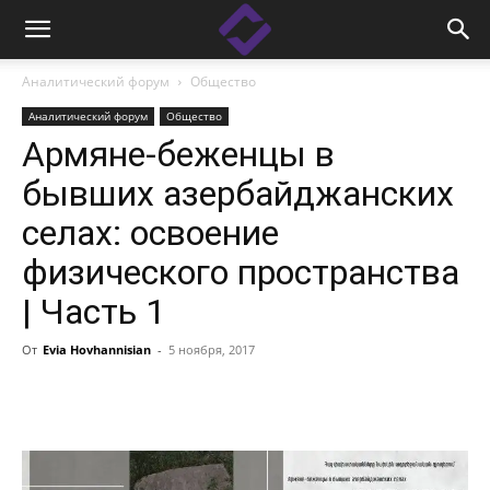
Аналитический форум
Общество
Аналитический форум
Общество
Армяне-беженцы в
бывших азербайджанских
селах: освоение
физического пространства
| Часть 1
От
Evia Hovhannisian
-
5 ноября, 2017
Facebook
Linkedin
X
Copy