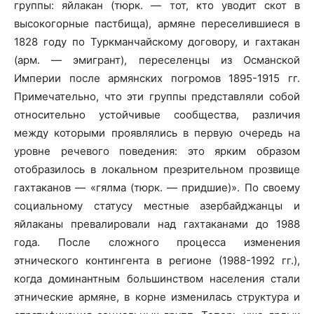
группы: яйлакан (тюрк. — тот, кто уводит скот в
высокогорные пастбища), армяне переселившиеся в
1828 году по Туркманчайскому договору, и гахтакан
(арм. — эмигрант), переселенцы из Османской
Империи после армянских погромов 1895-1915 гг.
Примечательно, что эти группы представляли собой
относительно устойчивые сообщества, различия
между которыми проявлялись в первую очередь на
уровне речевого поведения: это ярким образом
отобразилось в локальном презрительном прозвище
гахтаканов — «гялма (тюрк. — придшие)». По своему
социальному статусу местные азербайджанцы и
яйлаканы превалировали над гахтаканами до 1988
года. После сложного процесса изменения
этнического контингента в регионе (1988-1992 гг.),
когда доминантным большинством населения стали
этнические армяне, в корне изменилась структура и