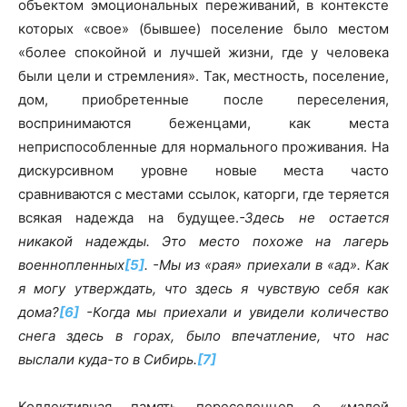
объектом эмоциональных переживаний, в контексте
которых «свое» (бывшее) поселение было местом
«более спокойной и лучшей жизни, где у человека
были цели и стремления». Так, местность, поселение,
дом, приобретенные после переселения,
воспринимаются беженцами, как места
неприспособленные для нормального проживания. На
дискурсивном уровне новые места часто
сравниваются с местами ссылок, каторги, где теряется
всякая надежда на будущее.
-Здесь не остается
никакой надежды. Это место похоже на лагерь
военнопленных
[5]
. -Мы из «рая» приехали в «ад». Как
я могу утверждать, что здесь я чувствую себя как
дома?
[6]
-Когда мы приехали и увидели количество
снега здесь в горах, было впечатление, что нас
выслали куда-то в Сибирь.
[7]
Коллективная память переселенцев о «малой