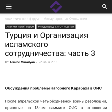
Аналитический форум
Международные Отношения
Аналитический форум
Международные Отношения
Турция и Организация
исламского
сотрудничества: часть 3
От
Armine Muradyan
-
22 июня, 2016
Facebook
Linkedin
X
Copy
Обсуждения проблемы Нагорного Карабаха в ОИС
После апрельской четырёхдневной войны резолюции,
принятые на 13-ом саммите ОИС в отношении