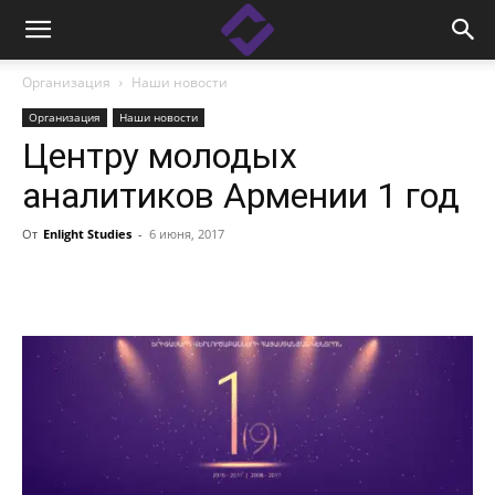
Организация
Наши новости
Организация
Наши новости
Центру молодых
аналитиков Армении 1 год
От
Enlight Studies
-
6 июня, 2017
Facebook
Linkedin
X
Copy