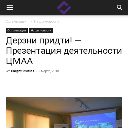
Организация
Наши новости
Организация
Наши новости
Дерзни придти! —
Презентация деятельности
ЦМАА
От
Enlight Studies
-
4 марта, 2018
Facebook
Linkedin
X
Copy