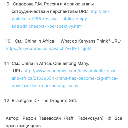
Сидорова Г.М. Россия и Африка: этапы
сотрудничества и перспективы URL:
http://mir-
politika.ru/256-rossiya-i-afrika-etapy-
sotrudnichestva-i-perspektivy.htm
10. См.: China in Africa — What do Kenyans Think? URL:
https://m.youtube.com/watch?v=tIET_fjjnIA
См.: China in Africa. One among Many.
URL:
http://www.economist.com/news/middle-east-
and-africa/21639554-china-has-become-big-africa-
now-backlash-one-among-many
Brautigam D.- The Dragon’s Gift.
Автор: Раффи Тадевосян (Raffi Tadevosyan). © Все
права защищены