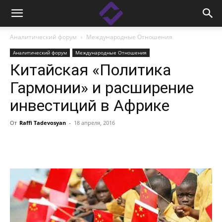
Аналитический форум
Международные Отношения
Аналитический форум
Международные Отношения
Китайская «Политика
Гармонии» и расширение
инвестиций в Африке
От
Raffi Tadevosyan
-
18 апреля, 2016
Facebook
Linkedin
X
Copy