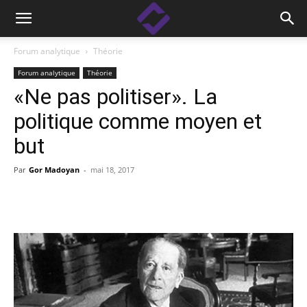
Forum analytique
Тhéorie
Forum analytique
Тhéorie
«Ne pas politiser». La
politique comme moyen et
but
Par
Gor Madoyan
-
mai 18, 2017
Facebook
Linkedin
X
Copy