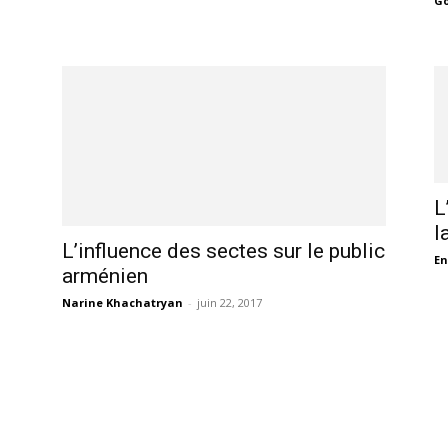
G
L
l
L’influence des sectes sur le public
En
arménien
Narine Khachatryan
-
juin 22, 2017