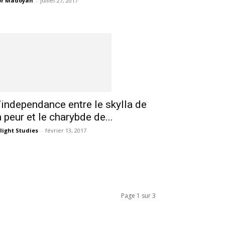
or Madoyan
-
juillet 27, 2017
’independance entre le skylla de
a peur et le charybde de...
light Studies
-
février 13, 2017
Page 1 sur 3