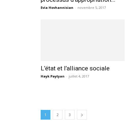
Evia Hovhannisian
-
novembre 5, 2017
L’état et l’alliance sociale
Hayk Paytyan
-
juillet 4, 2017
1
2
3