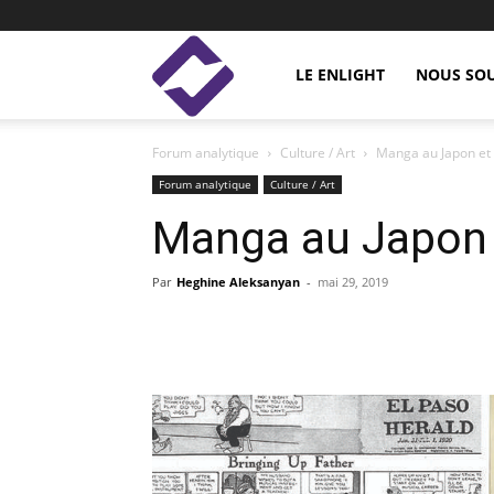
Enlight
LE ENLIGHT
NOUS SO
Forum analytique
Culture / Art
Manga au Japon et 
Studies
Forum analytique
Culture / Art
Manga au Japon e
Par
Heghine Aleksanyan
-
mai 29, 2019
Facebook
Linkedin