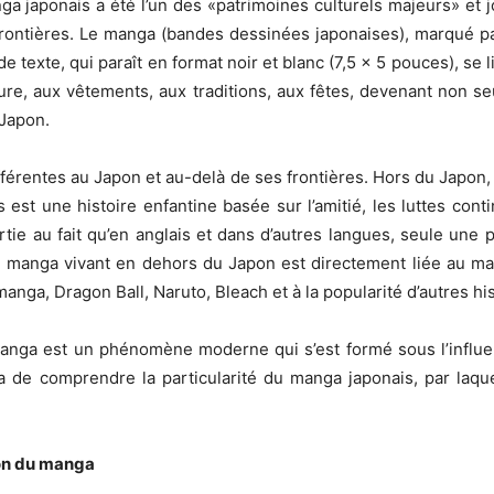
 japonais a été l’un des «patrimoines culturels majeurs» et j
ontières. Le manga (bandes dessinées japonaises), marqué par 
 texte, qui paraît en format noir et blanc (7,5 x 5 pouces), se lit
riture, aux vêtements, aux traditions, aux fêtes, devenant non
 Japon.
fférentes au Japon et au-delà de ses frontières. Hors du Japo
t une histoire enfantine basée sur l’amitié, les luttes contin
tie au fait qu’en anglais et dans d’autres langues, seule une 
 manga vivant en dehors du Japon est directement liée au man
nga, Dragon Ball, Naruto, Bleach et à la popularité d’autres his
anga est un phénomène moderne qui s’est formé sous l’influenc
 de comprendre la particularité du manga japonais, par laquell
ion du manga