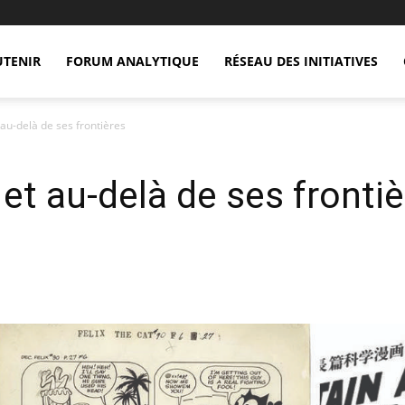
UTENIR
FORUM ANALYTIQUE
RÉSEAU DES INITIATIVES
au-delà de ses frontières
t au-delà de ses frontiè
X
Copy URL
Telegram
WhatsApp