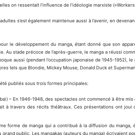
les on ressentait l’influence de l’idéologie marxiste («Worker
adultes s’est également maintenue aussi à l’avenir, en devenant 
pour le développement du manga, étant donné que son apparen
le. Au stade précoce de l’après-guerre, le manga a réussi co
époque aussi (pendant l’occupation japonaise de 1945-1952), le 
bres tels que Blondie, Mickey Mouse, Donald Duck et Superman 
été publiés sous trois formes principales:
ai) – En 1946-1948, des spectacles ont commencé à être mis e
ntait à travers des récits théâtraux. Ces présentations ont jou
me forme de manga qui a contribué à la diffusion du manga, ét
au grand public. Les mangakas (auteurs du manga) écrivaient po