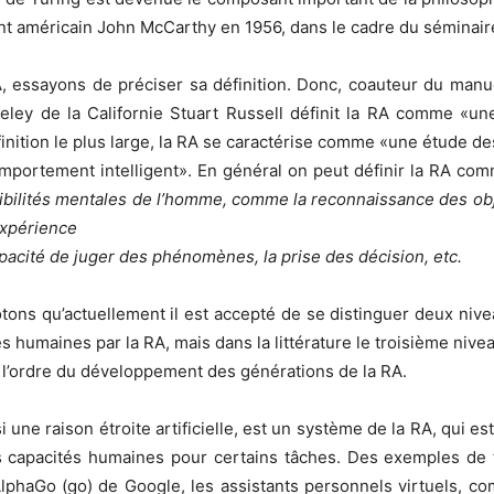
vant américain John McCarthy en 1956, dans le cadre du séminair
 essayons de préciser sa définition. Donc, coauteur du manue
rkeley de la Californie Stuart Russell définit la RA comme «
finition le plus large, la RA se caractérise comme «une étude de
omportement intelligent». En général on peut définir la RA c
sibilités mentales de l’homme, comme la reconnaissance des obj
expérience
capacité de juger des phénomènes, la prise des décision, etc.
tons qu’actuellement il est accepté de se distinguer deux niveaux
s humaines par la RA, mais dans la littérature le troisième nivea
l’ordre du développement des générations de la RA.
i une raison étroite artificielle, est un système de la RA, qui e
les capacités humaines pour certains tâches. Des exemples d
AlphaGo (go) de Google, les assistants personnels virtuels, co