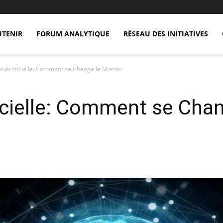
UTENIR
FORUM ANALYTIQUE
RÉSEAU DES INITIATIVES
n Artificielle: Comment se Change le Monde
icielle: Comment se Cha
X
Copy URL
Telegram
WhatsApp