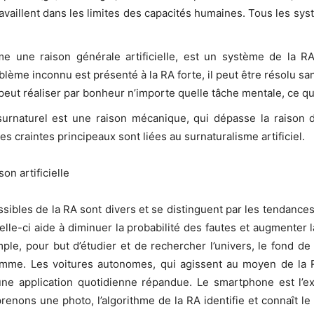
availlent dans les limites des capacités humaines. Tous les sys
e une raison générale artificielle, est un système de la RA
me inconnu est présenté à la RA forte, il peut être résolu san
peut réaliser par bonheur n’importe quelle tâche mentale, ce qu
e surnaturel est une raison mécanique, qui dépasse la raiso
es craintes principeaux sont liées au surnaturalisme artificiel.
on artificielle
ossibles de la RA sont divers et se distinguent par les tendances
elle-ci aide à diminuer la probabilité des fautes et augmenter la
le, pour but d’étudier et de rechercher l’univers, le fond de
homme. Les voitures autonomes, qui agissent au moyen de la R
une application quotidienne répandue. Le smartphone est l’
s prenons une photo, l’algorithme de la RA identifie et connaît 