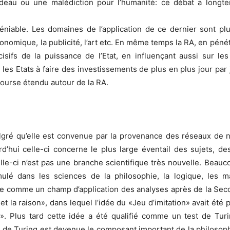
cadeau ou une malédiction pour l’humanité: ce débat a longte
iable. Les domaines de l’application de ce dernier sont plus
, économique, la publicité, l’art etc. En même temps la RA, en p
écisifs de la puissance de l’Etat, en influençant aussi sur 
 les Etats à faire des investissements de plus en plus jour pa
course étendu autour de la RA.
gré qu’elle est convenue par la provenance des réseaux de ne
d’hui celle-ci concerne le plus large éventail des sujets, d
lle-ci n’est pas une branche scientifique très nouvelle. Beau
lé dans les sciences de la philosophie, la logique, les ma
nue comme un champ d’application des analyses après de la Se
 et la raison», dans lequel l’idée du «Jeu d’imitation» avait été 
 Plus tard cette idée a été qualifié comme un test de Turing
nce de Turing est devenue le composant important de la philosop