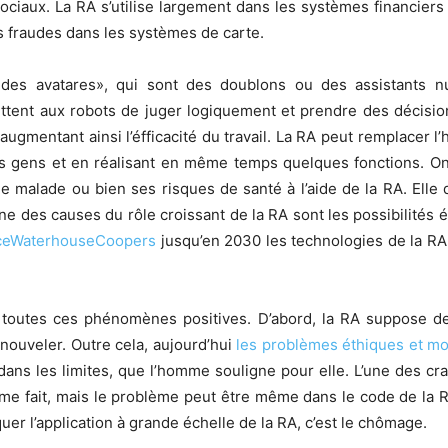
ociaux. La RA s’utilise largement dans les systèmes financiers
s fraudes dans les systèmes de carte.
«des avatares», qui sont des doublons ou des assistants n
ttent aux robots de juger logiquement et prendre des décisions
augmentant ainsi l’éfficacité du travail. La RA peut remplacer l
s gens et en réalisant en même temps quelques fonctions. On p
 malade ou bien ses risques de santé à l’aide de la RA. Elle d
une des causes du rôle croissant de la RA sont les possibilit
riceWaterhouseCoopers
jusqu’en 2030 les technologies de la RA
toutes ces phénomènes positives. D’abord, la RA suppose d
enouveler. Outre cela, aujourd’hui
les problèmes éthiques et mo
e dans les limites, que l’homme souligne pour elle. L’une des cr
me fait, mais le problème peut être même dans le code de la RA,
er l’application à grande échelle de la RA, c’est le chômage.