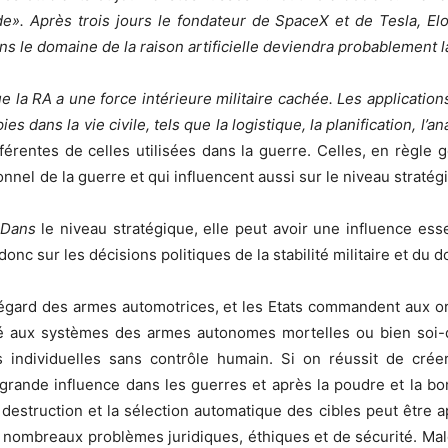
e». Après trois jours le fondateur de SpaceX et de Tesla, Elo
ans le domaine de la raison artificielle deviendra probablement 
a RA a une force intérieure militaire cachée. Les applications
s dans la vie civile, tels que la logistique, la planification, l’
fférentes de celles utilisées dans la guerre. Celles, en règle
nnel de la guerre et qui influencent aussi sur le niveau stratég
. Dans
le niveau stratégique, elle peut avoir une influence esse
donc sur les décisions politiques de la stabilité militaire et du 
 l’égard des armes automotrices, et les Etats commandent aux o
 lié aux systèmes des armes autonomes mortelles ou bien soi
s individuelles sans contrôle humain. Si on réussit de crée
ande influence dans les guerres et après la poudre et la bo
a destruction et la sélection automatique des cibles peut être 
mbreaux problèmes juridiques, éthiques et de sécurité. Malgré c