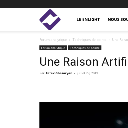
Enlight
LE ENLIGHT
NOUS SO
Forum analytique
Techniques de pointe
Une Raiso
Studies
Forum analytique
Techniques de pointe
Une Raison Artif
Par
Tatev Ghazaryan
-
juillet 29, 2019
Facebook
Linkedin