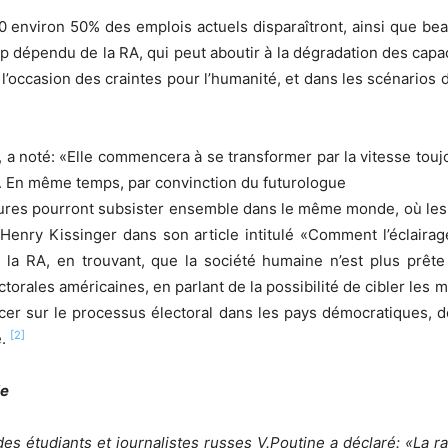
 environ 50% des emplois actuels disparaîtront, ainsi que b
rop dépendu de la RA, qui peut aboutir à la dégradation des cap
 l’occasion des craintes pour l’humanité, et dans les scénarios d
 a noté: «Elle commencera à se transformer par la vitesse toujou
». En même temps, par convinction du futurologue
voitures pourront subsister ensemble dans le même monde, où les
 Henry Kissinger dans son article intitulé «Comment l’éclaira
 la RA, en trouvant, que la société humaine n’est plus prête 
ctorales américaines, en parlant de la possibilité de cibler le
encer sur le processus électoral dans les pays démocratiques, d
[2]
.
le
 étudiants et journalistes russes V.Poutine a déclaré: «La rais