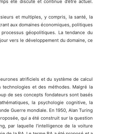
mps été discuté et continue d’être actuel.
ieurs et multiples, y compris, la santé, la
énétrant aux domaines économiques, politiques
les processus géopolitiques. La tendance du
r jour vers le développement du domaine, ce
urones atrificiels et du système de calcul
es technologies et des méthodes. Malgré la
coup de ses concepts fondateurs sont basés
thématiques, la psychologie cognitive, la
conde Guerre mondiale. En 1950, Alan Turing
proposée, qui a été construit sur la question
, par laquelle l’intelligence de la voiture
hie de la RA. Le terme RA a été proposé et a