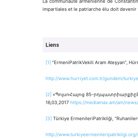
La communauté arménienne de Constantinopl
impartiales et le patriarche élu doit deveni
Liens
[1]
“ErmeniPatrikVekili Aram Ateşyan”, Hür
http://www.hurriyet.com.tr/gundem/turkiye
[2]
«ՊոլսոՀայոց 85-րդպատրիարքիըն
16,03,2017
https://mediamax.am/am/news
[3]
Türkiye ErmenileriPatrikliği, “RuhanilerG
http://www.turkiyeermenileripatrikligi.org/s