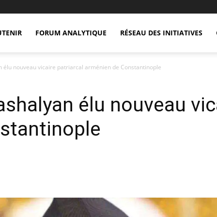
UTENIR
FORUM ANALYTIQUE
RÉSEAU DES INITIATIVES
élu nouveau vicaire patriarcal arménien de Constantinople
halyan élu nouveau vica
stantinople
X
Copy URL
Telegram
WhatsApp