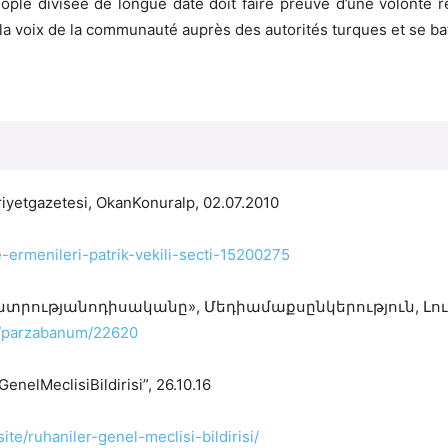
e divisée de longue date doit faire preuve d’une volonté rés
r la voix de la communauté auprès des autorités turques et se bat
riyetgazetesi, OkanKonuralp, 02.07.2010
-ermenileri-patrik-vekili-secti-15200275
տրությանոդիսականը», Մեդիամաքսընկերություն, Լո
/parzabanum/22620
enelMeclisiBildirisi”, 26.10.16
ite/ruhaniler-genel-meclisi-bildirisi/