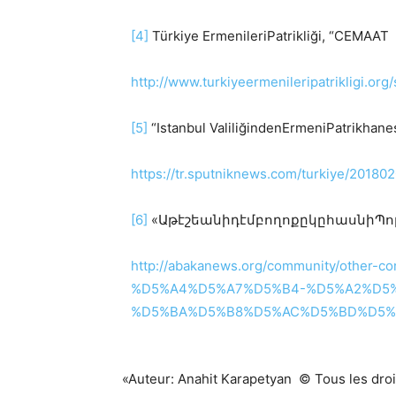
[4]
Türkiye ErmenileriPatrikliği, “CEMA
http://www.turkiyeermenileripatrikligi.org
[5]
“Istanbul ValiliğindenErmeniPatrikhane
https://tr.sputniknews.com/turkiye/20180
[6]
«ԱթէշեանիդէմբողոքըկըհասնիՊոլսոյ
http://abakanews.org/community/ot
%D5%A4%D5%A7%D5%B4-%D5%A2%D5
%D5%BA%D5%B8%D5%AC%D5%BD%D5%
«Auteur: Anahit Karapetyan © Tous les dro