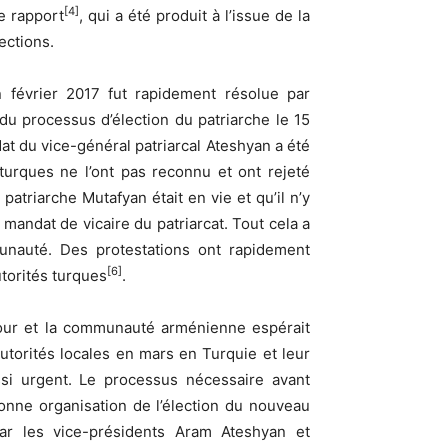
[4]
Le rapport
, qui a été produit à l’issue de la
ections.
n février 2017 fut rapidement résolue par
 du processus d’élection du patriarche le 15
t du vice-général patriarcal Ateshyan a été
turques ne l’ont pas reconnu et ont rejeté
atriarche Mutafyan était en vie et qu’il n’y
andat de vicaire du patriarcat. Tout cela a
munauté. Des protestations ont rapidement
[6]
torités turques
.
 jour et la communauté arménienne espérait
utorités locales en mars en Turquie et leur
ssi urgent. Le processus nécessaire avant
a bonne organisation de l’élection du nouveau
 par les vice-présidents Aram Ateshyan et