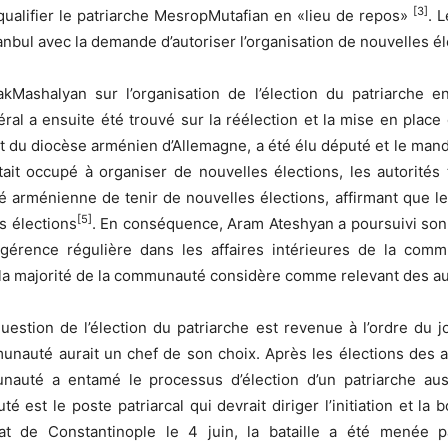
[3]
qualifier le patriarche MesropMutafian en «lieu de repos»
. 
tanbul avec la demande d’autoriser l’organisation de nouvelles él
Mashalyan sur l’organisation de l’élection du patriarche e
ral a ensuite été trouvé sur la réélection et la mise en place
 du diocèse arménien d’Allemagne, a été élu député et le manda
it occupé à organiser de nouvelles élections, les autorités 
 arménienne de tenir de nouvelles élections, affirmant que le p
[5]
s élections
. En conséquence, Aram Ateshyan a poursuivi son m
ingérence régulière dans les affaires intérieures de la com
la majorité de la communauté considère comme relevant des au
question de l’élection du patriarche est revenue à l’ordre du
munauté aurait un chef de son choix. Après les élections des a
munauté a entamé le processus d’élection d’un patriarche au
té est le poste patriarcal qui devrait diriger l’initiation et l
rcat de Constantinople le 4 juin, la bataille a été menée