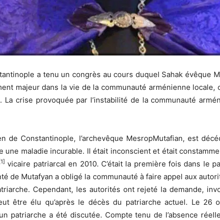
nstantinople a tenu un congrès au cours duquel Sahak évêque Mas
nement majeur dans la vie de la communauté arménienne locale, c
. La crise provoquée par l’instabilité de la communauté armé
n de Constantinople, l’archevêque MesropMutafian, est décédé
e une maladie incurable. Il était inconscient et était constamm
1]
vicaire patriarcal en 2010. C’était la première fois dans le p
nté de Mutafyan a obligé la communauté à faire appel aux autori
atriarche. Cependant, les autorités ont rejeté la demande, inv
ut être élu qu’après le décès du patriarche actuel. Le 26 oc
d’un patriarche a été discutée. Compte tenu de l’absence réell