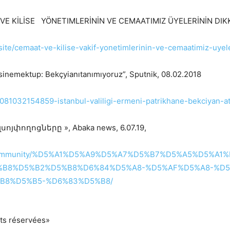
AT VE KİLİSE YÖNETIMLERİNİN VE CEMAATIMIZ ÜYELERİNİN DIKKA
/site/cemaat-ve-kilise-vakif-yonetimlerinin-ve-cemaatimiz-uyele
sinemektup: Bekçyianıtanımıyoruz”, Sputnik, 08.02.2018
2081032154859-istanbul-valiligi-ermeni-patrikhane-bekciyan-a
փողոցները », Abaka news, 6.07.19,
her-community/%D5%A1%D5%A9%D5%A7%D5%B7%D5%A5%D5%A
%B8%D5%B2%D5%B8%D6%84%D5%A8-%D5%AF%D5%A8-%D5
B8%D5%B5-%D6%83%D5%B8/
its réservées»