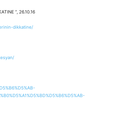
TINE “, 26.10.16
rinin-dikkatine/
tesyan/
1%D5%B6%D5%AB-
%B0%D5%A1%D5%BD%D5%B6%D5%AB-