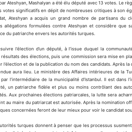
ar Ateshyan, Mashalyan a été élu député avec 13 votes. Le règn
des votes significatifs en dépit de nombreuses critiques à son 
at, Ateshyan a acquis un grand nombre de partisans du cl
 allégations formulées contre Ateshyan et considère que s
e du patriarche envers les autorités turques.
ivre l’élection d’un député, à l’issue duquel la communauté a
s résultats des élections, puis une commission sera mise en pla
our l’élection et de la publication du nom des candidats. Après la 
ttendue aura lieu. Le ministère des Affaires intérieures de la 
par l’intermédiaire de la municipalité d’Istanbul. Il est dans l’i
, un patriarche fidèle et plus ou moins contrôlant des auto
tés. Aux prochaines élections patriarcales, la lutte sera acha
nt au maire du patriarcat est autorisée. Après la nomination offi
rques concernées feront de leur mieux pour voir le candidat sou
 autorités turques donnent à penser que les processus susment