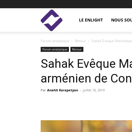
Enlight
LE ENLIGHT
NOUS SO
Forum analytique
Retour
Sahak Evêque Mashalyan 
Studies
Forum analytique
Retour
Sahak Evêque Mas
arménien de Con
Par
Anahit Karapetyan
-
juillet 10, 2019
Facebook
Linkedin