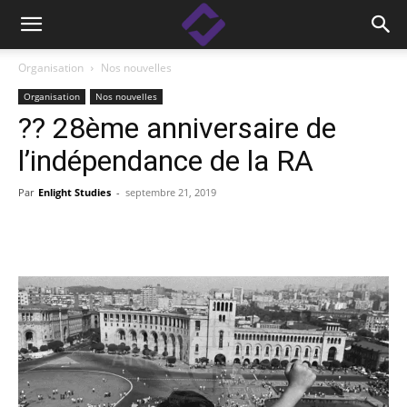
Organisation
Nos nouvelles
Organisation
Nos nouvelles
?? 28ème anniversaire de
l’indépendance de la RA
Par
Enlight Studies
-
septembre 21, 2019
Facebook
Linkedin
X
Copy