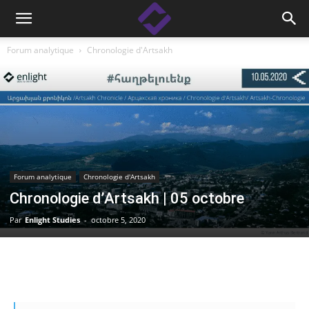
Forum analytique
Chronologie d'Artsakh
Forum analytique
Chronologie d'Artsakh
Chronologie d’Artsakh | 05 octobre
Par
Enlight Studies
-
octobre 5, 2020
Facebook
Linkedin
X
Copy