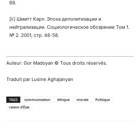
69.
[ii] Шмитт Карл. Эпоха деполитизации и
нейтрализации. Социологическое обозрение Том 1.
№ 2. 2001, стр. 48-58.
Auteur: Gor Madoyan © Tous droits réservés.
Traduit par Lusine Aghajanyan
TAGS
communication
éthique
morale
Politique
raison d’État