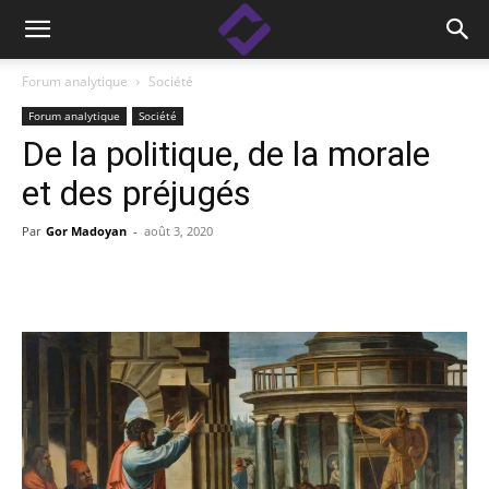
Forum analytique
Société
Forum analytique
Société
De la politique, de la morale
et des préjugés
Par
Gor Madoyan
-
août 3, 2020
Facebook
Linkedin
X
Copy