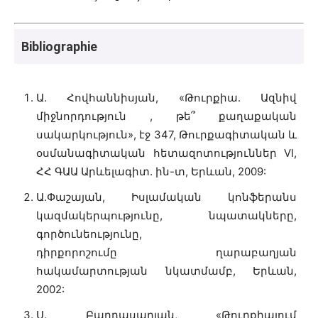
Bibliographie
Ա. Հովհաննիսյան, «Թուրքիա. Ազնիվ
միջնորդություն , թե՞ քաղաքական
սակարկություն», էջ 347, Թուրքագիտական և
օսմանագիտական հետազոտություններ VI,
ՀՀ ԳԱԱ Արևելագիտ. ին-տ, Երևան, 2009:
Ա.Փաշայան, Իսլամական կոնֆերանս
կազմակերպությունը, նպատակները,
գործունեությունը,
դիրքորոշումը ղարաբաղյան
հակամարտության նկատմամբ, Երևան,
2002:
Ս. Բաղդասարյան, «Թուրքիայում