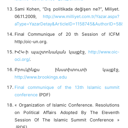
Sami Kohen, “Dış politikada değişen ne?’’, Miliyet.
06.11.2009,
http://www.milliyet.com.tr/Yazar.aspx?
aType=YazarDetay&ArticleID=1158745&AuthorID=58&Da
Final Communique of 20 th Session of ICFM
http:/oic-un.org.
ԻՀԿ-ի պաշտոնական կայքէջ,
http://www.oic-
oci.org/
.
Բրուկինքս ինստիտուտի կայքէջ,
http://www.brookings.edu
Final communique of the 13th Islamic summit
conference
(PDF)
« Organization of Islamic Conference. Resolutions
on Political Affairs Adopted By The Eleventh
Session Of The Islamic Summit Conference »
(PDF)