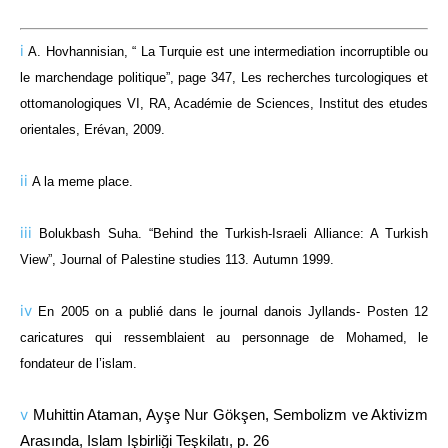
i
A. Hovhannisian, “ La Turquie est une intermediation incorruptible ou
le marchendage politique”, page 347, Les recherches turcologiques et
ottomanologiques VI, RA, Académie de Sciences, Institut des etudes
orientales, Erévan, 2009.
ii
A la meme place.
iii
Bolukbash Suha.
“Behind the Turkish-Israeli Alliance: A Turkish
View”, Journal of Palestine studies 113.
Autumn 1999.
iv
En 2005 on a publié dans le journal danois Jyllands- Posten 12
caricatures qui ressemblaient au personnage de Mohamed, le
fondateur de l’islam.
v
Muhittin Ataman, Ayşe Nur Gökşen, Sembolizm ve Aktivizm
Arasında, Islam Işbirliği Teşkilatı, p. 26