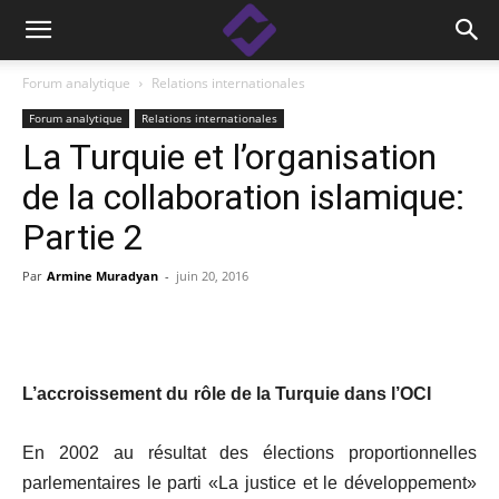
Forum analytique
Relations internationales
Forum analytique
Relations internationales
La Turquie et l’organisation
de la collaboration islamique:
Partie 2
Par
Armine Muradyan
-
juin 20, 2016
Facebook
Linkedin
X
Copy
L’accroissement du
rôle de la Turquie dans l’OCI
En 2002 au résultat des élections proportionnelles
parlementaires le parti «La justice et le développement»