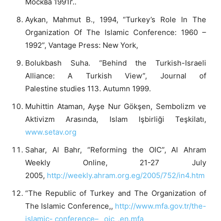
Москва 1991г..
Aykan, Mahmut B., 1994, “Turkey’s Role In The
Organization Of The Islamic Conference: 1960 –
1992”, Vantage Press: New York,
Bolukbash Suha. “Behind the Turkish-Israeli
Alliance: A Turkish View”, Journal of
Palestine studies 113. Autumn 1999.
Muhittin Ataman, Ayşe Nur Gökşen, Sembolizm ve
Aktivizm Arasında, Islam Işbirliği Teşkilatı,
www.setav.org
Sahar, Al Bahr, “Reforming the OIC”, Al Ahram
Weekly Online, 21-27 July
2005,
http://weekly.ahram.org.eg/2005/752/in4.htm
“The Republic of Turkey and The Organization of
The Islamic Conference,,
http://www.mfa.gov.tr/the-
islamic- conference– _oic_.en.mfa