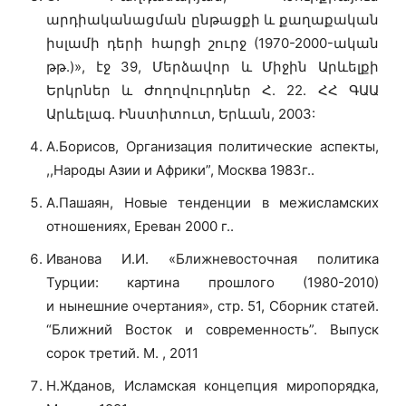
արդիականացման ընթացքի և քաղաքական
իսլամի դերի հարցի շուրջ (1970-2000-ական
թթ.)», էջ 39, Մերձավոր և Միջին Արևելքի
Երկրներ և Ժողովուրդներ Հ. 22. ՀՀ ԳԱԱ
Արևելագ. Ինստիտուտ, Երևան, 2003:
А.Борисов, Организация политические аспекты,
,,Народы Азии и Африки”, Москва 1983г..
А.Пашаян, Новые тенденции в межисламских
отношениях, Ереван 2000 г..
Иванова И.И. «Ближневосточная политика
Турции: картина прошлого (1980-2010)
и нынешние очертания», стр. 51, Сборник статей.
“Ближний Восток и современность”. Выпуск
сорок третий. М. , 2011
Н.Жданов, Исламская концепция миропорядка,