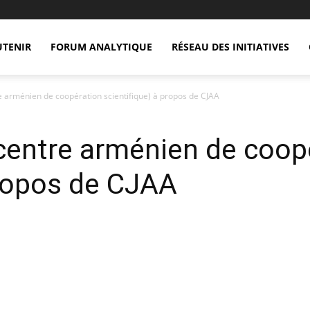
UTENIR
FORUM ANALYTIQUE
RÉSEAU DES INITIATIVES
arménien de coopération scientifique) à propos de CJAA
ntre arménien de coop
propos de CJAA
X
Copy URL
Telegram
WhatsApp