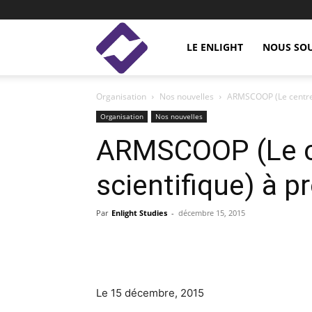
Enlight
LE ENLIGHT
NOUS SO
Organisation
Nos nouvelles
ARMSCOOP (Le centre 
Studies
Organisation
Nos nouvelles
ARMSCOOP (Le ce
scientifique) à 
Par
Enlight Studies
-
décembre 15, 2015
Facebook
Linkedin
Le 15 décembre, 2015