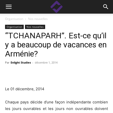
Organisation
Nos nouvelles
Organisation
Nos nouvelles
“TCHANAPARH”. Est-ce qu’il
y a beaucoup de vacances en
Arménie?
Par
Enlight Studies
-
décembre 1, 2014
Facebook
Linkedin
X
Copy
Le 01 décembre, 2014
Chaque pays décide d’une façon indépendante combien
les jours ouvrables et les jours non ouvrables doivent