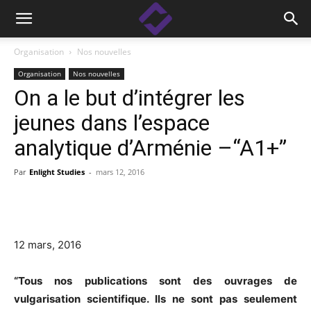
Organisation
Nos nouvelles
Organisation
Nos nouvelles
On a le but d’intégrer les
jeunes dans l’espace
analytique d’Arménie –“A1+”
Par
Enlight Studies
-
mars 12, 2016
Facebook
Linkedin
X
Copy
12 mars, 2016
“Tous nos publications sont des ouvrages de
vulgarisation scientifique. Ils ne sont pas seulement