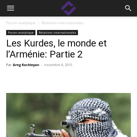
Forum analytique
Relations internationales
Forum analytique
Relations internationales
Les Kurdes, le monde et
l’Arménie: Partie 2
Par
Areg Kochinyan
-
novembre 8, 2015
Facebook
Linkedin
X
Copy