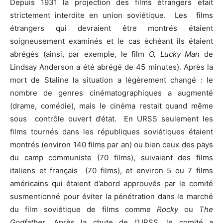
Depuis 1931 la projection des films étrangers était
strictement interdite en union soviétique. Les films
étrangers qui devraient être montrés étaient
soigneusement examinés et le cas échéant ils étaient
abrégés (ainsi, par exemple, le film
O, Lucky Man
de
Lindsay Anderson a été abrégé de 45 minutes). Après la
mort de Staline la situation a légèrement changé : le
nombre de genres cinématographiques a augmenté
(drame, comédie), mais le cinéma restait quand même
sous contrôle ouvert d’état. En URSS seulement les
films tournés dans les républiques soviétiques étaient
montrés (environ 140 films par an) ou bien ceux des pays
du camp communiste (70 films), suivaient des films
italiens et français (70 films), et environ 5 ou 7 films
américains qui étaient d’abord approuvés par le comité
susmentionné pour éviter la pénétration dans le marché
du film soviétique de films comme
Rocky
ou
The
Godfather
. Après la chute de l’URSS, le comité a