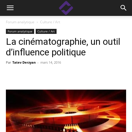
Forum analytique
Culture / Art
Forum analytique
Culture / Art
La cinématographie, un outil
d’influence politique
Par
Tatev Derzyan
-
mars 14, 2016
Facebook
Linkedin
X
Copy