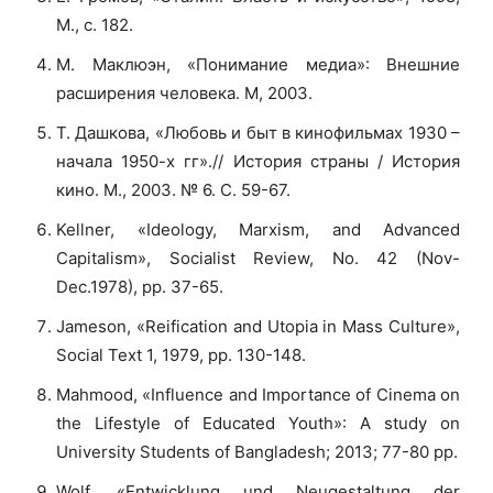
М., с. 182.
М. Маклюэн, «Понимание медиа»: Внешние
расширения человека. М, 2003.
Т. Дашкова, «Любовь и быт в кинофильмах 1930 –
начала 1950-х гг».// История страны / История
кино. М., 2003. № 6. С. 59-67.
Kellner, «Ideology, Marxism, and Advanced
Capitalism», Socialist Review, No. 42 (Nov-
Dec.1978), pp. 37-65.
Jameson, «Reification and Utopia in Mass Culture»,
Social Text 1, 1979, pp. 130-148.
Mahmood, «Influence and Importance of Cinema on
the Lifestyle of Educated Youth»: A study on
University Students of Bangladesh; 2013; 77-80 pp.
Wolf, «Entwicklung und Neugestaltung der