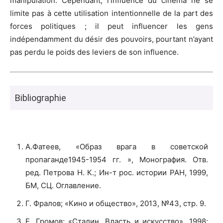
manipulation. Cependant, l’influence du cinéma ne se
limite pas à cette utilisation intentionnelle de la part des
forces politiques ; il peut influencer les gens
indépendamment du désir des pouvoirs, pourtant n’ayant
pas perdu le poids des leviers de son influence.
Bibliographie
А.Фатеев, «Образ врага в советской
пропаганде1945-1954 гг. », Монография. Отв.
ред. Петрова Н. К.; Ин-т рос. истории РАН, 1999,
БМ, СЦ. Оглавление.
Г. Фралов; «Кино и общество», 2013, №43, стр. 9.
Е. Громов; «Сталин. Власть и искусство», 1998;