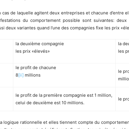
cas de laquelle agitent deux entreprises et chacune d’entre elle
festations du comportement possible sont suivantes: deux 
ssi deux variantes quand l’une des compagnies fixe les prix «éle
la deuxième compagnie
la d
les prix «élevés»
les p
le profit de chacune
le pr
8
[ii]
millions
milli
le profit de la première compagnie est 1 million,
le pr
celui de deuxième est 10 millions.
a logique rationnelle et elles tiennent compte du comporteme