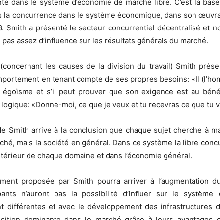
te dans le système d’économie de marché libre. C’est la ba
is la concurrence dans le système économique, dans son œuvra
6. Smith a présenté le secteur concurrentiel décentralisé et 
a pas assez d’influence sur les résultats générals du marché.
oncernant les causes de la division du travail) Smith prése
ortement en tenant compte de ses propres besoins: «Il (l’homme
) égoïsme et s’il peut prouver que son exigence est au bé
 logique: «Donne-moi, ce que je veux et tu recevras ce que tu
le de Smith arrive à la conclusion que chaque sujet cherche à m
rché, mais la société en général. Dans ce système la libre conc
’intérieur de chaque domaine et dans l’économie général.
ent proposée par Smith pourra arriver à l’augmentation du r
nts n’auront pas la possibilité d’influer sur le système 
nt différentes et avec le développement des infrastructures 
osition dominante dans le marché grâce à leurs avantages co