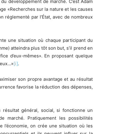
se du développement de marché. C’est Adam
ge «Recherches sur la nature et les causes
non réglementé par l’État, avec de nombreux
nte une situation où chaque participant du
) atteindra plus tôt son but, s’il prend en
néfice d’eux-mêmes». En proposant quelque
 veux…»
[i]
.
aximiser son propre avantage et au résultat
urrence favorise la réduction des dépenses,
ésultat général, social, si fonctionne un
de marché. Pratiquement les possibilités
de l’économie, on crée une situation où les
ncurrentiels et ils peuvent influer sur la