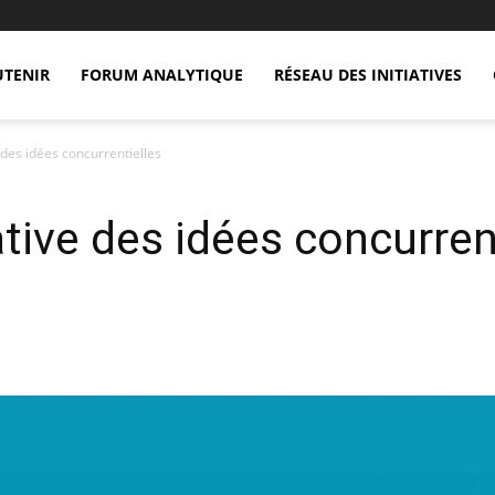
UTENIR
FORUM ANALYTIQUE
RÉSEAU DES INITIATIVES
des idées concurrentielles
ive des idées concurrent
X
Copy URL
Telegram
WhatsApp