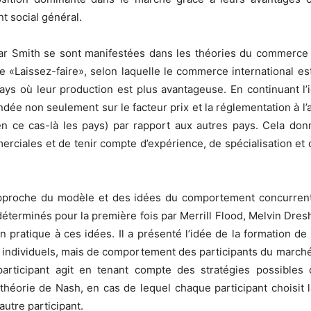
t social général.
ar Smith se sont manifestées dans les théories du commerce i
 «Laissez-faire», selon laquelle le commerce international est
ays où leur production est plus avantageuse. En continuant l’
ndée non seulement sur le facteur prix et la réglementation à l
n ce cas-là les pays) par rapport aux autres pays. Cela don
mmerciales et de tenir compte d’expérience, de spécialisation et
’approche du modèle et des idées du comportement concurrent
déterminés pour la première fois par Merrill Flood, Melvin Dres
 pratique à ces idées. Il a présenté l’idée de la formation d
ets individuels, mais de comportement des participants du march
articipant agit en tenant compte des stratégies possibles
théorie de Nash, en cas de lequel chaque participant choisit 
autre participant.