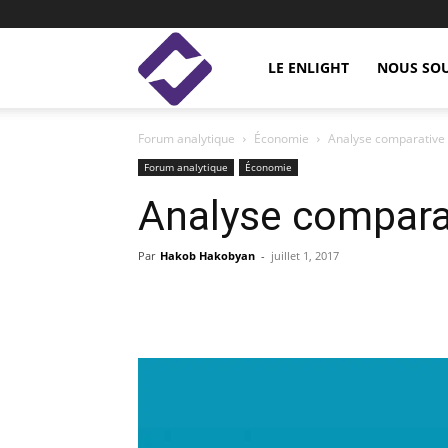
Enlight
LE ENLIGHT
NOUS SO
Forum analytique
Économie
Analyse comparative 
Studies
Forum analytique
Économie
Analyse comparat
Par
Hakob Hakobyan
-
juillet 1, 2017
Facebook
Linkedin