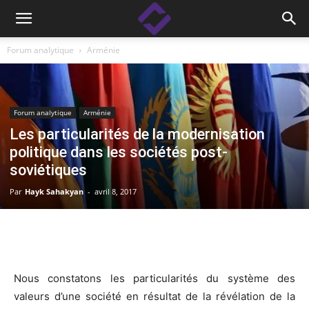
Forum analytique
Arménie
Forum analytique
Arménie
Les particularités de la modernisation
politique dans les sociétés post-
soviétiques
Par
Hayk Sahakyan
-
avril 8, 2017
Facebook
Linkedin
X
Copy
Nous constatons les particularités du système des
valeurs d’une société en résultat de la révélation de la