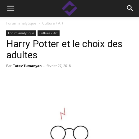
Forum analytique
Culture / Art
Forum analytique
Culture / Art
Harry Potter et le choix des
adultes
Par
Tatev Tumanyan
-
février 27, 2018
Facebook
Linkedin
X
Copy