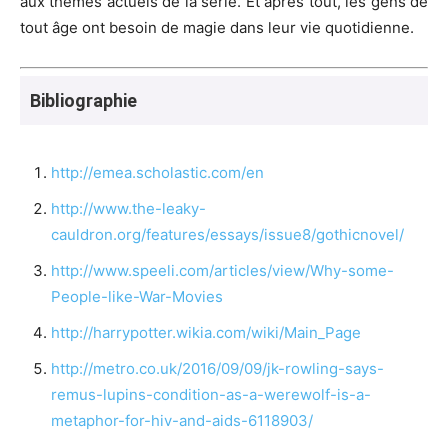
aux thèmes actuels de la série. Et après tout, les gens de
tout âge ont besoin de magie dans leur vie quotidienne.
Bibliographie
http://emea.scholastic.com/en
http://www.the-leaky-
cauldron.org/features/essays/issue8/gothicnovel/
http://www.speeli.com/articles/view/Why-some-
People-like-War-Movies
http://harrypotter.wikia.com/wiki/Main_Page
http://metro.co.uk/2016/09/09/jk-rowling-says-
remus-lupins-condition-as-a-werewolf-is-a-
metaphor-for-hiv-and-aids-6118903/