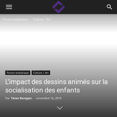
Forum analytique
Culture / Art
Forum analytique
Culture / Art
L’impact des dessins animés sur la
socialisation des enfants
Par
Tatev Derzyan
-
novembre 16, 2019