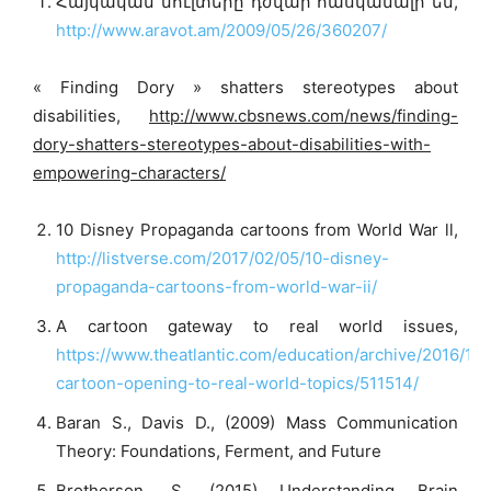
Հայկական մուլտերը դժվար հասկանալի են,
http://www.aravot.am/2009/05/26/360207/
« Finding Dory » shatters stereotypes about
disabilities,
http://www.cbsnews.com/news/finding-
dory-shatters-stereotypes-about-disabilities-with-
empowering-characters/
10 Disney Propaganda cartoons from World War ll,
http://listverse.com/2017/02/05/10-disney-
propaganda-cartoons-from-world-war-ii/
A cartoon gateway to real world issues,
https://www.theatlantic.com/education/archive/2016/12/
cartoon-opening-to-real-world-topics/511514/
Baran S., Davis D., (2009) Mass Communication
Theory: Foundations, Ferment, and Future
Brotherson, S. (2015) Understanding Brain