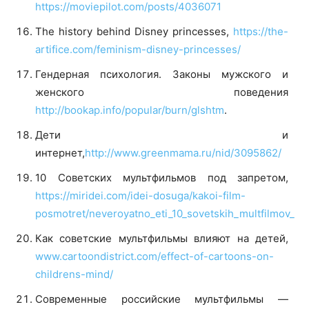
https://moviepilot.com/posts/4036071
The history behind Disney princesses,
https://the-
artifice.com/feminism-disney-princesses/
Гендерная психология. Законы мужского и
женского поведения
http://bookap.info/popular/burn/glshtm
.
Дети и
интернет,
http://www.greenmama.ru/nid/3095862/
10 Советских мультфильмов под запретом,
https://miridei.com/idei-dosuga/kakoi-film-
posmotret/neveroyatno_eti_10_sovetskih_multfilmov_p
Как советские мультфильмы влияют на детей,
www.cartoondistrict.com/effect-of-cartoons-on-
childrens-mind/
Современные российские мультфильмы —