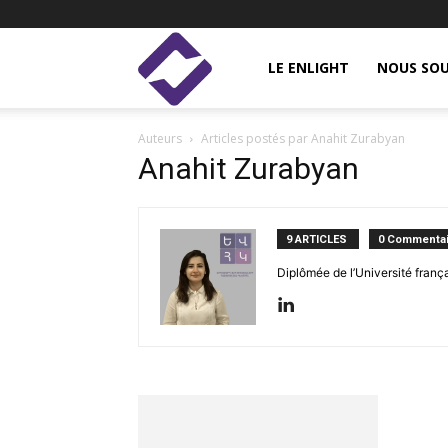
Enlight
LE ENLIGHT
NOUS SOU
Auteurs
Articles postés par Anahit Zurabyan
Studies
Anahit Zurabyan
9 ARTICLES
0 Commentai
Diplômée de l’Université franç