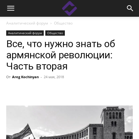
Аналитический форум
Общество
Аналитический форум
Общество
Все, что нужно знать об
армянской революции:
Часть вторая
От
Areg Kochinyan
-
24 мая, 2018
Facebook
Linkedin
X
Copy