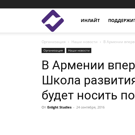
Enlight
ИНЛАЙТ
ПОДДЕРЖИТ
Организация
Наши новости
В Армении вперв
Studies
Организация
Наши новости
В Армении впе
Школа развития
будет носить п
От
Enlight Studies
-
24 сентября, 2016
Facebook
Linkedin