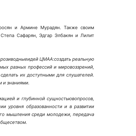
росян и Армине Мурадян. Также своим
Степа Сафарян, Эдгар Элбакян и Лилит
прозиводныеидей ЦМАА:создать реальную
мых разных профессий и мировоззрений,
 сделать их доступными для слушателей.
 и знаниями.
мацией и глубинной сущностьювопросов,
и уровня образованности и в развитии
ого мышления среди молодежи, передача
общесетвом.