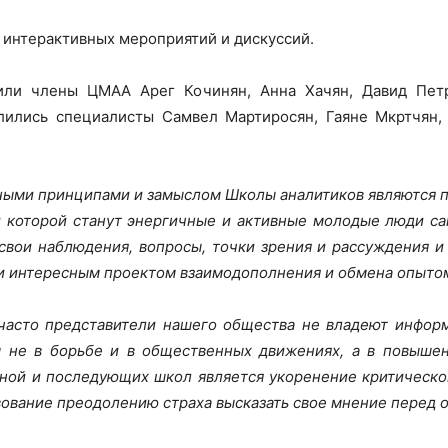
 интерактивных мероприятий и дискуссий.
или члены ЦМАА Арег Кочинян, Анна Хачян, Давид Пет
ились специалисты Самвел Мартиросян, Гаяне Мкртчян, 
ными принципами и замыслом Школы аналитиков являются 
и которой станут энергичные и активные молодые люди са
свои наблюдения, вопросы, точки зрения и рассуждения и
и интересным проектом взаимодополнения и обмена опытом
часто представители нашего общества не владеют инфор
 не в борьбе и в общественных движениях, а в повышени
нной и последующих школ является укоренение критическ
вование преодолению страха высказать свое мнение перед 