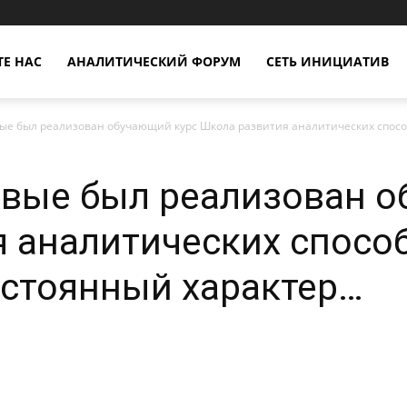
Е НАС
АНАЛИТИЧЕСКИЙ ФОРУМ
СЕТЬ ИНИЦИАТИВ
ые был реализован обучающий курс Школа развития аналитических способн
рвые был реализован о
 аналитических способ
остоянный характер…
X
Copy URL
Telegram
WhatsApp