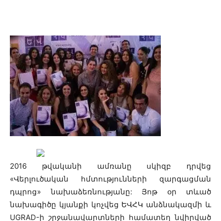
Facebook
Linkedin
X
Copy
2016 թվականի ամռանը սկիզբ դրվեց
«Վերլուծական հմտությունների զարգացման
դպրոց» նախաձեռնությանը: Յոթ օր տևած
նախագիծը կյանքի կոչվեց ԵՎՀԿ անձնակազմի և
UGRAD-ի շրջանավարտների համատեղ նվիրված