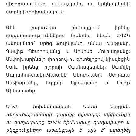
միջոցառումներ, անկաշկանդ ու երկկողմանի
մտքերի փոխանակում:
Մեկ շաբաթվա ընթացքում իրենց
դասախոսություններով հանդես եկան ԵՎՀԿ
անդամներ` Արեգ Քոչինյանը, Աննա Խաչյանը,
Դավիթ Պետրոսյանը և Արմինե Մուրադյանը:
Անփոխարինելի փորձով ու գիտելիքով կիսվեցին
նաև իրենց ոլորտի մասնագետներ Սամվել
Մարտիրոսյանը,Գայանե Մկրտչյանը, Ստյոպա
Սաֆարյանը, Էդգար Էլբակյանը և Լիլիթ
Մինասյանը:
ԵՎՀԿ փոխնախագահ Աննա Խաչյան.
Վերլուծաբանների դպրոցի գլխավոր սկզբունքն
ու գաղափարը ԵՎՀԿ հիմնարար գաղափարի և
սկզբունքների ածանցյալն է. այն է՝ ստեղծել