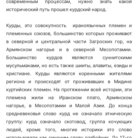
современным процессам, нужно знать какой
исторический путь прошел курдский народ.
Курды, это совокупность ираноязычных племен и
племенных союзов, большинство которых проживают
в северной и центральной части Загроских гор, на
Армянском нагорье и в северной Месопотамии.
Большинство курдов являются суннитскими
мусульманами, но есть также шииты, алавиты, езиды и
христиане. Курды являются коренными жителями
региона и происходят от проживавших в Мидине
куртийских племен. На протяжении всей истории, эти
племена жили на Иранском плато, Армянском
нагорье, в Месопотамии и Малой Азии. До конца
средневековья слово курд не означало этническую
группу: курд означало скотовод, группа кочующих
людей, кроме того, многие историки это слово
использовали как синоним слову разбойник. До 17-го