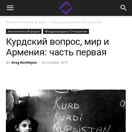
Аналитический форум
Международные Отношения
Аналитический форум
Международные Отношения
Курдский вопрос, мир и
Армения: часть первая
От
Areg Kochinyan
-
30 октября, 2015
Facebook
Linkedin
X
Copy