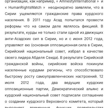
организации, как например, « AmnestyInternational » и
« HumanRightsWatch » неоднократно заявляли, что в
Сирии ущемляются гражданские права курдского
населения. В 2011 году Асад попытался провести
реформы что на самом деле являлось фикцией. В
результате, курды не только стали одной из движущих
анти-Асадских сил в Сирии, но и с июня 2012 года,
управляют ею (основная оппозиционная сила в Сирии,
Сирийский национальный совет, избрал в качестве
своего лидера Абделя Сеида). В результате Сирийской
гражданской войны, сирийские войска покинули
населенные курдами регионы, что способствовало
быстрому росту самоуправленческих настроений. 12
июля 2012 года, два ведущие курдские
оппозиционные партии, Демократический альянс и
курдский национальный совет подписали соглашение
о создании курдского Верховного комитета, который
выполняет временные функции правительства