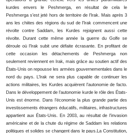
kurdes envers le Peshmerga, en résultat de cela le
Peshmerga s
’
est jeté hors de territoire de l
’
Irak. Mais après 3
ans les chiites des régions du sud de l
’
Irak commencent une
révolte contre Saddam, les Kurdes rejoignent aussi cette
révolte. Durant cette même année la guerre du Golfe se
déroule où l
’
Irak subit une défaite écrasante. En profitant de
cette occasion les détachements de Peshmerga non
seulement reviennent en Irak, mais grâce au soutien actif des
États-Unis on repousse les armées gouvernementales dans le
nord du pays. L
’
Irak ne sera plus capable de continuer les
actions militaires, les Kurdes acquièrent l
’
autonomie de facto.
Dans le développement de l
’
autonomie kurde le rôle des États-
Unis est énorme. Dans l
’
économie la plus grande partie des
investissements étrangers éducatifs, militaires, infrastructures
appartient aux États-Unis. En 2003, au résultat de l
’
invasion
américaine et de la chute du régime de Saddam les relations
politiques et solides se changent dans le pays.La Constitution,