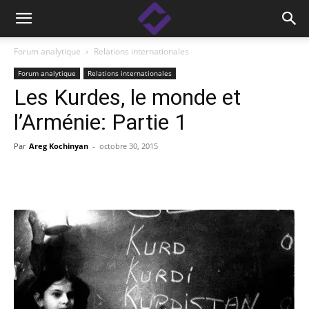
Forum analytique
Relations internationales
Forum analytique
Relations internationales
Les Kurdes, le monde et
l’Arménie: Partie 1
Par
Areg Kochinyan
-
octobre 30, 2015
Facebook
Linkedin
X
Copy