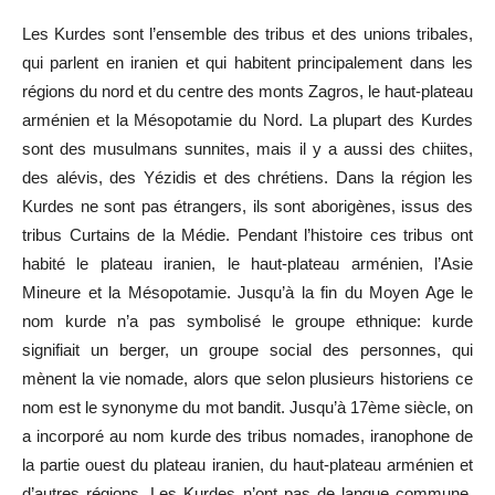
Les Kurdes sont l
’
ensemble des tribus et des unions tribales,
qui parlent en iranien et qui habitent principalement dans les
régions du nord et du centre des monts Zagros, le haut-plateau
arménien et la Mésopotamie du Nord. La plupart des Kurdes
sont des musulmans sunnites, mais il y a aussi des chiites,
des alévis, des Yézidis et des chrétiens. Dans la région les
Kurdes ne sont pas étrangers, ils sont aborigènes, issus des
tribus Curtains de la Médie. Pendant l
’
histoire ces tribus ont
habité le plateau iranien, le haut-plateau arménien, l
’
Asie
Mineure et la Mésopotamie. Jusqu
’
à la fin du Moyen Age le
nom kurde n
’
a pas symbolisé le groupe ethnique: kurde
signifiait un berger, un groupe social des personnes, qui
mènent la vie nomade, alors que selon plusieurs historiens ce
nom est le synonyme du mot bandit. Jusqu
’
à 17ème siècle, on
a incorporé au nom kurde des tribus nomades, iranophone de
la partie ouest du plateau iranien, du haut-plateau arménien et
d
’
autres régions. Les Kurdes n
’
ont pas de langue commune,