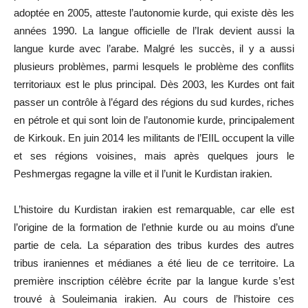
adoptée en 2005, atteste l
’
autonomie kurde, qui existe dès les
années 1990. La langue officielle de l
’
Irak devient aussi la
langue kurde avec l
’
arabe. Malgré les succès, il y a aussi
plusieurs problèmes, parmi lesquels le problème des conflits
territoriaux est le plus principal. Dès 2003, les Kurdes ont fait
passer un contrôle à l
’
égard des régions du sud kurdes, riches
en pétrole et qui sont loin de l
’
autonomie kurde, principalement
de Kirkouk. En juin 2014 les militants de l
’
EIIL occupent la ville
et ses régions voisines, mais après quelques jours le
Peshmergas regagne la ville et il l
’
unit le Kurdistan irakien.
L’histoire du Kurdistan irakien est remarquable, car elle est
l
’
origine de la formation de l
’
ethnie kurde ou au moins d
’
une
partie de cela. La séparation des tribus kurdes des autres
tribus iraniennes et médianes a été lieu de ce territoire. La
première inscription célèbre écrite par la langue kurde s
’
est
trouvé à Souleimania irakien. Au cours de l
’
histoire ces