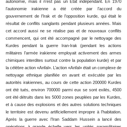
autonomie, mais il n
’
est pas un État indépendant. En 1970
l
’
autonomie irakienne a été créée par l
’
accord du
gouvernement de l
’
Irak et de l
’
opposition kurde, qui était le
résultat de conflits sanglants pendant plusieurs années. Mais
cet accord aussi ne se réalise pas et de nouveaux conflits
commencent, qui ont été accompagné par le nettoyage des
Kurdes pendant la guerre Iran-Irak (pendant les actions
militaires l
’
armée irakienne employait activement des armes
chimiques interdites surtout contre la population kurde) et par
la célèbre action «Anfal». L
’
action «Anfal» était un complexe de
nettoyage ethnique planifiée en avant et exécutée par les
autorités irakiennes, au cours de cette action 200000 Kurdes
ont été tués, environ 700000 parmi eux se sont exilés, 4500
ont été détruits dans les 5000 zones peuplées par les Kurdes,
et à cause des explosions et des autres solutions techniques
le territoire est devenu artificiellement impropre à l
’
habitation.
Après la guerre avec l
’
Iran Saddam Hussein a lancé des
opérations à grande échelle vers les unités paramilitaires