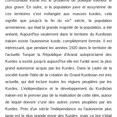
communauté kurde est le problème de politique intérieur le
plus grave. En outre, si la population juive et assyrienne de
ces territoires s
’
est mélangée aux masses kurdes, cela
e
signifie que jusqu
’
à la fin du
xix
siècle, la population
arménienne, qui était la grande majorité de la population, a été
anéanti. Aujourd
’
hui seulement dans le territoire du Kurdistan
irakien existe l
’
autonomie kurde, complètement formée. Il est
intéressant, que pendant les années 1920 dans le territoire de
l
’
actuelle Turquie la République d
’
Ararat autoproclamé des
Kurdes a existé jusqu
’
à aujourd
’
hui elle est l
’
unité avec la plus
grand autonomie acquis par les Kurdes. Dans le cadre de la
société kurde l
’
idée de la création du Grand Kurdistan est très
actuelle, qui doit inclure toutes les régions peuplées par les
Kurdes. L
’
indépendance et le développement du Kurdistan
irakien est le premier pas de la réalisation de cette idée, autour
de lequel doivent s
’
unir des autres zones peuplées par les
Kurdes. Près d
’
un siècle l
’
indépendance ou l
’
autonomie plus
large est la plus grande envie des Kurdes, mais ce but n
’
était