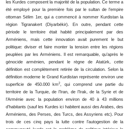
les Kurdes composent la majorité de la population. Ce terme a
été employé pour la première fois par le sultan de l
’
empire
ottoman Sélim 1er, qui a commencé à nommer Kurdistan la
région Tigranakert (Diyarbékir). En outre, pendant cette
période le territoire était habité principalement par des
Arméniens, mais cette innovation avait purement le but
politique: diviser et faire monter la tension entre les régions
peuplées par les Arméniens. Il est remarquable, qu
’
après le
génocide arménien, pendant le règne de Atatürk, cette
définition est complètement retirée de la circulation. Selon la
définition moderne le Grand Kurdistan représente environ une
2
superficie de 450.000
km
, qui comprend une partie du
territoire de la Turquie, de l
’
Iran, de l
’
Irak, de la Syrie et de
l
’
Arménie avec la population environ de 40 à 43 millions
d
’
habitants (sauf les Kurdes ici habitent aussi des Arabes, des
Arméniens, des Perses, des Turcs, des Assyriens etc). Pour
trois de ces cinq pays la lutte contre l
’
autogestion de la