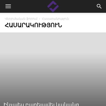
Վերլուծական ֆորում
Հասարակություն
ՀԱՍԱՐԱԿՈՒԹՅՈՒՆ
Ինչպես բարելավել կանանց