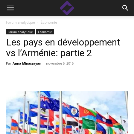
Forum analytique
Économie
Forum analytique
Économie
Les pays en développement
vs l’Arménie: partie 2
Par
Anna Minasaryan
-
novembre 6, 2016
Facebook
Linkedin
X
Copy