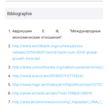
Bibliographie
Авдокушин Е. Ф, “Международные
экономические отношения”.
http://www.worldbank.org/ru/news/press-
release/2016/06/07/world-bank-cuts-2016-global-
growth-forecast
http://www.unmultimedia.org/radio/russian/archives/
http://www.aravot.am/2016/07/11/713824/
http://www.lragir.am/index/arm/0/politics/view/127072
http://www.armstat.am/am/?nid=126&id=08010
http://arka.am/am/news/economy/_HayastanI_HNA_i_ajy_