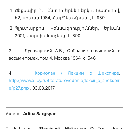
Շեքսպիր Ու., Ընտիր երկեր երկու հատորով,
հ2, Երևան 1964, Հայ.Պետ.Հրատ., է. 959:
Պլուտարքոս, Կենսագրություններ, Երևան
2001, Սարգիս Խաչենց, է. 390:
3. Луначарский А.В., Собрание сочинений: в
восьми томах, том 4, Москва 1964, с. 546․
4.
Кориолан / Лекции о Шекспире
.
http://www.xliby.ru/literaturovedenie/lekcii_o_shekspir
e/p27.php
, 03.08.2017
Auteur :
Arlina Sargsyan
Traduit par :
Shushanik Makaryan
© Tous droits