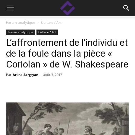
Forum analytique
Culture / Art
Forum analytique
Culture / Art
L’affrontement de l’individu et
de la foule dans la pièce «
Coriolan » de W. Shakespeare
Par
Arlina Sargsyan
-
août 3, 2017
Facebook
Linkedin
X
Copy